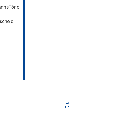
annsTöne
scheid.